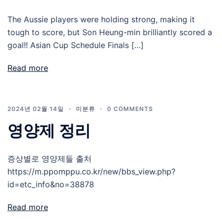
The Aussie players were holding strong, making it
tough to score, but Son Heung-min brilliantly scored a
goal!! Asian Cup Schedule Finals […]
Read more
2024년 02월 14일
미분류
0 COMMENTS
영양제 정리
증상별로 영양제들 출처
https://m.ppomppu.co.kr/new/bbs_view.php?
id=etc_info&no=38878
Read more