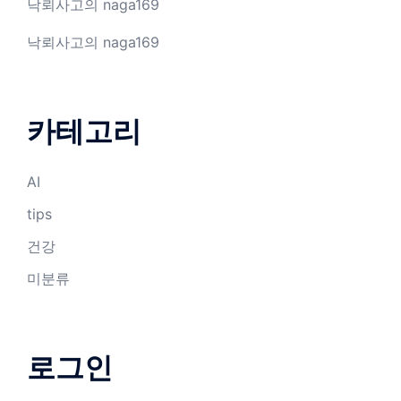
낙뢰사고
의
naga169
낙뢰사고
의
naga169
카테고리
AI
tips
건강
미분류
로그인